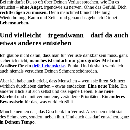
Bei mir darfst Du so oft über Deinen Verlust sprechen, wie Du es
brauchst –
ohne Angst,
irgendwie zu nerven. Ohne das Gefühl, Dich
rechtfertigen zu müssen.
Denn manchmal braucht Heilung
Wiederholung, Raum und Zeit – und genau das gebe ich Dir bei
Lebensnarben.
Und vielleicht – irgendwann – darf da auch
etwas anderes entstehen
Ich glaube nicht daran, dass man für Verluste dankbar sein muss, ganz
sicherlich nicht,
manches ist einfach nur ganz großer Mist und
Auslöser für ein
tiefe Lebenskrise
.
Punkt. Und deshalb werde ich
auch niemals versuchen Deinen Schmerz schönreden.
Aber ich habe auch erlebt, dass Menschen – wenn sie ihren Schmerz
wirklich durchleben durften – etwas entdecken:
Eine neue Tiefe.
Ein
anderer Blick auf sich selbst und das eigene Leben. Eine
neue
Klarheit
und damit verbundene, veränderte Prioritäten. Ein
anderes
Bewusstsein
für das, was wirklich zählt.
Manche nennen das, das Geschenk im Verlust. Aber eben nicht statt
des Schmerzes, sondern neben ihm. Und auch das darf entstehen, ganz
in Deinem Tempo.