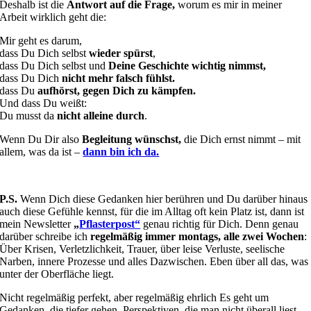
Deshalb ist die
Antwort auf die Frage,
worum es mir in meiner
Arbeit wirklich geht die:
Mir geht es darum,
dass Du Dich selbst
wieder spürst
,
dass Du Dich selbst und
Deine Geschichte wichtig nimmst,
dass Du Dich
nicht mehr falsch fühlst.
dass Du
aufhörst, gegen Dich zu kämpfen.
Und dass Du weißt:
Du musst da
nicht alleine durch
.
Wenn Du Dir also
Begleitung wünschst,
die Dich ernst nimmt – mit
allem, was da ist –
dann bin ich da.
P.S.
Wenn Dich diese Gedanken hier berühren und Du darüber hinaus
auch diese Gefühle kennst, für die im Alltag oft kein Platz ist, dann ist
mein Newsletter
„
Pflasterpost“
genau richtig für Dich. Denn genau
darüber schreibe ich
regelmäßig immer montags, alle zwei Wochen
:
Über Krisen, Verletzlichkeit, Trauer, über leise Verluste, seelische
Narben, innere Prozesse und alles Dazwischen. Eben über all das, was
unter der Oberfläche liegt.
Nicht regelmäßig perfekt, aber regelmäßig ehrlich Es geht um
Gedanken, die tiefer gehen, Perspektiven, die man nicht überall liest