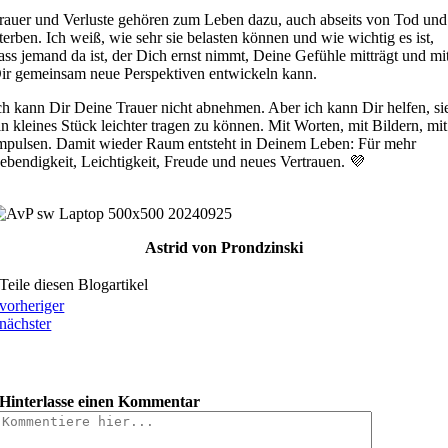
rauer und Verluste gehören zum Leben dazu, auch abseits von Tod und
terben. Ich weiß, wie sehr sie belasten können und wie wichtig es ist,
ass jemand da ist, der Dich ernst nimmt, Deine Gefühle mitträgt und mi
ir gemeinsam neue Perspektiven entwickeln kann.
ch kann Dir Deine Trauer nicht abnehmen. Aber ich kann Dir helfen, si
in kleines Stück leichter tragen zu können. Mit Worten, mit Bildern, mit
mpulsen. Damit wieder Raum entsteht in Deinem Leben: Für mehr
ebendigkeit, Leichtigkeit, Freude und neues Vertrauen. 💜
Astrid von Prondzinski
Teile diesen Blogartikel
vorheriger
nächster
Hinterlasse einen Kommentar
Comment