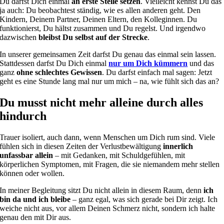
Du darfst Dich einmal
an erste Stelle setzen
. Vielleicht kennst Du das
ja auch: Du beobachtest ständig, wie es allen anderen geht. Den
Kindern, Deinem Partner, Deinen Eltern, den Kolleginnen. Du
funktionierst, Du hältst zusammen und Du regelst. Und irgendwo
dazwischen
bleibst Du selbst auf der Strecke
.
In unserer gemeinsamen Zeit darfst Du genau das einmal sein lassen.
Stattdessen darfst Du Dich einmal
nur um Dich kümmern
und das
ganz
ohne schlechtes Gewissen
. Du darfst einfach mal sagen: Jetzt
geht es eine Stunde lang mal nur um mich – na, wie fühlt sich das an?
Du musst nicht mehr alleine durch alles
hindurch
Trauer isoliert, auch dann, wenn Menschen um Dich rum sind. Viele
fühlen sich in diesen Zeiten der Verlustbewältigung
innerlich
unfassbar allein
– mit Gedanken, mit Schuldgefühlen, mit
körperlichen Symptomen, mit Fragen, die sie niemandem mehr stellen
können oder wollen.
In meiner Begleitung sitzt Du nicht allein in diesem Raum, denn
ich
bin da und ich bleibe
– ganz egal, was sich gerade bei Dir zeigt. Ich
weiche nicht aus, vor allem Deinen Schmerz nicht, sondern ich halte
genau den mit Dir aus.