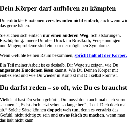
Dein Körper darf aufhören zu kämpfen
Unterdrückte Emotionen
verschwinden nicht einfach
, auch wenn wir
das gerne hätten.
Sie suchen sich einfach
nur einen anderen Weg
: Schlafstörungen,
Erschöpfung. Innere Unruhe. Druck im Brustkorb, Verspannungen
und Magenprobleme sind ein paar der möglichen Symptome.
Wenn Gefühle keinen Raum bekommen,
spricht halt oft der Körper
.
Ein Teil meiner Arbeit ist es deshalb, Dir Wege zu zeigen, wie Du
angestaute Emotionen lösen
kannst. Wie Du Deinen Körper mit
einbeziehst und wie Du wieder in Kontakt mit Dir selbst kommst.
Du darfst reden – so oft, wie Du es brauchst
Vielleicht hast Du schon gehört: „Du musst doch auch mal nach vorne
schauen.“ „Es ist doch jetzt schon so lange her.“ „Lenk Dich doch mal
ab.“ Solche Sätze können
doppelt weh tun
, denn es verstärkt das
Gefühl, nicht richtig zu sein und
etwas falsch zu machen
, wenn man
das halt nicht kann.