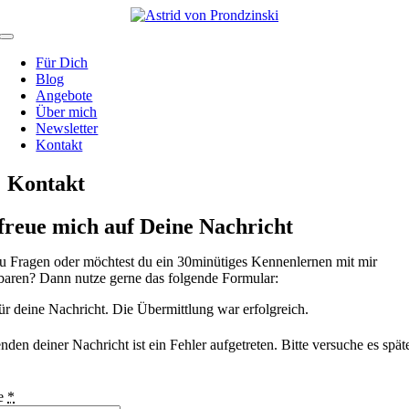
Zum
Inhalt
Toggle
springen
Navigation
Für Dich
Blog
Angebote
Über mich
Newsletter
Kontakt
Kontakt
 freue mich auf Deine Nachricht
u Fragen oder möchtest du ein 30minütiges Kennenlernen mit mir
baren? Dann nutze gerne das folgende Formular:
r deine Nachricht. Die Übermittlung war erfolgreich.
den deiner Nachricht ist ein Fehler aufgetreten. Bitte versuche es spät
e
*