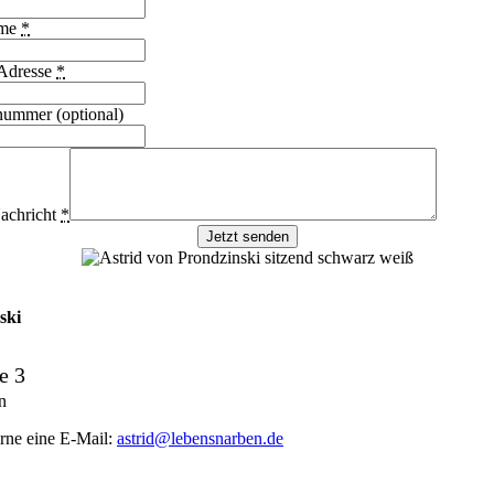
ame
*
Adresse
*
nummer (optional)
achricht
*
Jetzt senden
ski
e 3
n
erne eine E-Mail:
astrid@lebensnarben.de