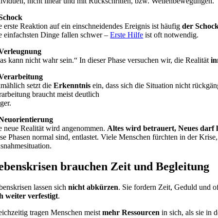
dividuell, nicht linear und mit Rückschritten, bzw. Wellenbewegungen.
 Schock
e erste Reaktion auf ein einschneidendes Ereignis ist häufig
der Schoc
e einfachsten Dinge fallen schwer –
Erste Hilfe
ist oft notwendig.
 Verleugnung
as kann nicht wahr sein.“ In dieser Phase versuchen wir, die Realität
in
 Verarbeitung
lmählich setzt die
Erkenntnis
ein, dass sich die Situation nicht rückg
rarbeitung braucht meist deutlich
ger.
 Neuorientierung
e neue Realität wird angenommen.
Altes wird betrauert, Neues darf
ese Phasen normal sind, entlastet. Viele Menschen fürchten in der Krise
snahmesituation.
ebenskrisen brauchen Zeit und Begleitung
benskrisen lassen sich
nicht abkürzen
. Sie fordern Zeit, Geduld und o
ch weiter verfestigt
.
eichzeitig tragen Menschen meist
mehr Ressourcen
in sich, als sie i