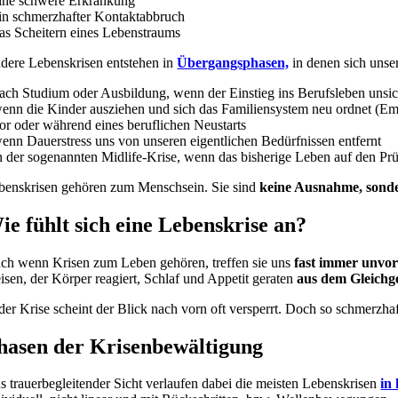
eine schwere Erkrankung
ein schmerzhafter Kontaktabbruch
das Scheitern eines Lebenstraums
dere Lebenskrisen entstehen in
Übergangsphasen,
in denen sich unse
nach Studium oder Ausbildung, wenn der Einstieg ins Berufsleben unsic
wenn die Kinder ausziehen und sich das Familiensystem neu ordnet (
vor oder während eines beruflichen Neustarts
wenn Dauerstress uns von unseren eigentlichen Bedürfnissen entfernt
in der sogenannten Midlife-Krise, wenn das bisherige Leben auf den Prü
benskrisen gehören zum Menschsein. Sie sind
keine Ausnahme, sonder
ie fühlt sich eine Lebenskrise an?
ch wenn Krisen zum Leben gehören, treffen sie uns
fast immer unvor
eisen, der Körper reagiert, Schlaf und Appetit geraten
aus dem Gleichg
 der Krise scheint der Blick nach vorn oft versperrt. Doch so schmerzhaf
hasen der Krisenbewältigung
s trauerbegleitender Sicht verlaufen dabei die meisten Lebenskrisen
in