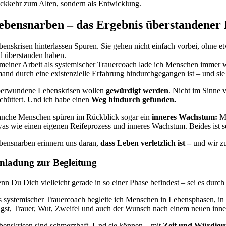
ckkehr zum Alten, sondern als Entwicklung.
ebensnarben – das Ergebnis überstandener 
benskrisen hinterlassen Spuren. Sie gehen nicht einfach vorbei, ohne e
d überstanden haben.
 meiner Arbeit als systemischer Trauercoach lade ich Menschen immer w
mand durch eine existenzielle Erfahrung hindurchgegangen ist – und sie
erwundene Lebenskrisen wollen
gewürdigt werden
. Nicht im Sinne 
schüttert. Und ich habe einen
Weg hindurch gefunden.
nche Menschen spüren im Rückblick sogar ein
inneres Wachstum:
Me
was wie einen eigenen Reifeprozess und inneres Wachstum. Beides ist s
bensnarben erinnern uns daran,
dass Leben verletzlich ist –
und wir zu
nladung zur Begleitung
nn Du Dich vielleicht gerade in so einer Phase befindest – sei es durc
s systemischer Trauercoach begleite ich Menschen in Lebensphasen, i
gst, Trauer, Wut, Zweifel und auch der Wunsch nach einem neuen inne
benskrisen sind schmerzhaft. Und sie können – mit
Zeit und Würdig