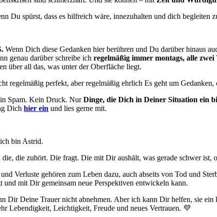
nn Du spürst, dass es hilfreich wäre, innezuhalten und dich begleiten z
S.
Wenn Dich diese Gedanken hier berühren und Du darüber hinaus auch d
nn genau darüber schreibe ich
regelmäßig immer montags, alle zwe
en über all das, was unter der Oberfläche liegt.
cht regelmäßig perfekt, aber regelmäßig ehrlich Es geht um Gedanken, di
in Spam. Kein Druck. Nur
Dinge, die Dich in Deiner Situation ein 
ag Dich
hier ein
und lies gerne mit.
ich bin Astrid.
 die, die zuhört. Die fragt. Die mit Dir aushält, was gerade schwer ist,
 und Verluste gehören zum Leben dazu, auch abseits von Tod und Sterben
gt und mit Dir gemeinsam neue Perspektiven entwickeln kann.
nn Dir Deine Trauer nicht abnehmen. Aber ich kann Dir helfen, sie ein
hr Lebendigkeit, Leichtigkeit, Freude und neues Vertrauen. 💜