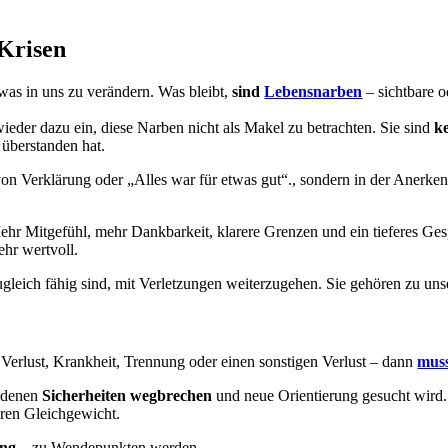
Krisen
twas in uns zu verändern. Was bleibt,
sind
Lebensnarben
– sichtbare o
ieder dazu ein, diese Narben nicht als Makel zu betrachten. Sie sind
k
 überstanden hat.
von Verklärung oder „Alles war für etwas gut“., sondern in der Anerke
hr Mitgefühl, mehr Dankbarkeit, klarere Grenzen und ein tieferes Ges
ehr wertvoll.
gleich fähig sind, mit Verletzungen weiterzugehen. Sie gehören zu uns
h Verlust, Krankheit, Trennung oder einen sonstigen Verlust – dann
muss
n denen
Sicherheiten wegbrechen
und neue Orientierung gesucht wird.
ren Gleichgewicht.
ung
– zu Wendepunkten werden.