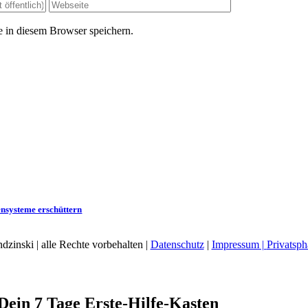
 in diesem Browser speichern.
nsysteme erschüttern
dzinski | alle Rechte vorbehalten |
Datenschutz
|
Impressum |
Privatsph
Dein 7 Tage Erste-Hilfe-Kasten