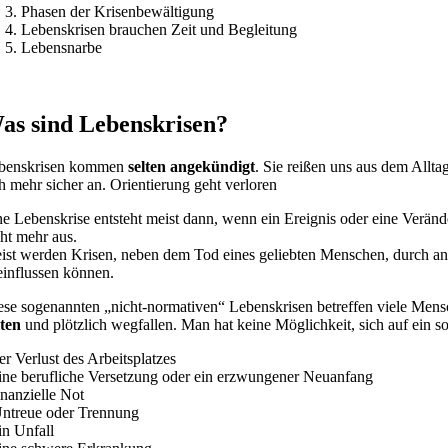
Phasen der Krisenbewältigung
Lebenskrisen brauchen Zeit und Begleitung
Lebensnarbe
as sind Lebenskrisen?
benskrisen kommen
selten angekündigt
. Sie reißen uns aus dem Allta
ch mehr sicher an. Orientierung geht verloren
ne Lebenskrise entsteht meist dann, wenn ein Ereignis oder eine Verä
cht mehr aus.
ist werden Krisen, neben dem Tod eines geliebten Menschen, durch and
einflussen können.
ese sogenannten „nicht-normativen“ Lebenskrisen betreffen viele Mensc
lten
und plötzlich wegfallen. Man hat keine Möglichkeit, sich auf ein s
er Verlust des Arbeitsplatzes
eine berufliche Versetzung oder ein erzwungener Neuanfang
inanzielle Not
Untreue oder Trennung
in Unfall